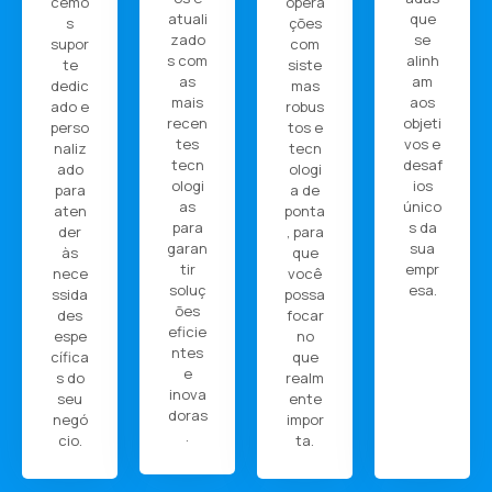
cemo
opera
atuali
que
s
ções
zado
se
supor
com
s com
alinh
te
siste
as
am
dedic
mas
mais
aos
ado e
robus
recen
objeti
perso
tos e
tes
vos e
naliz
tecn
tecn
desaf
ado
ologi
ologi
ios
para
a de
as
único
aten
ponta
para
s da
der
, para
garan
sua
às
que
tir
empr
nece
você
soluç
esa.
ssida
possa
ões
des
focar
eficie
espe
no
ntes
cífica
que
e
s do
realm
inova
seu
ente
doras
negó
impor
.
cio.
ta.