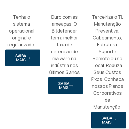
Tenha o
Duro com as
Terceirize o TI,
sistema
ameaças. O
Manutenção
operacional
Bitdefender
Preventiva,
original e
tem a melhor
Cabeamento,
regularizado.
taxa de
Estrutura.
detecção de
Suporte
SAIBA
malware na
Remoto ou no
MAIS
indústria nos
Local. Reduza
últimos 5 anos
Seus Custos
Fixos. Conheça
SAIBA
nossos Planos
MAIS
Corporativos
de
Manutenção.
SAIBA
MAIS