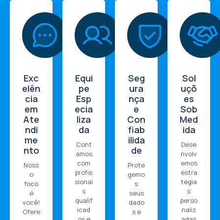
Exc
Equi
Seg
Sol
elên
pe
ura
uçõ
cia
Esp
nça
es
em
ecia
e
Sob
Ate
liza
Con
Med
ndi
da
fiab
ida
me
ilida
Cont
Dese
nto
de
amos
nvolv
com
emos
Noss
Prote
profis
estra
o
gemo
sionai
tégia
foco
s
s
s
é
seus
qualif
perso
você!
dado
icad
naliz
Ofere
s e
os e
adas