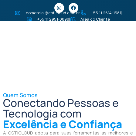
comercial@csticloud.com.br
+55 11 2614-1581
+55 11 2951-0898
Área do Cliente
A Empresa
Quem Somos
Conectando Pessoas e
Tecnologia com
Excelência e Confiança
A CSTICLOUD adota para suas ferramentas as melhores e