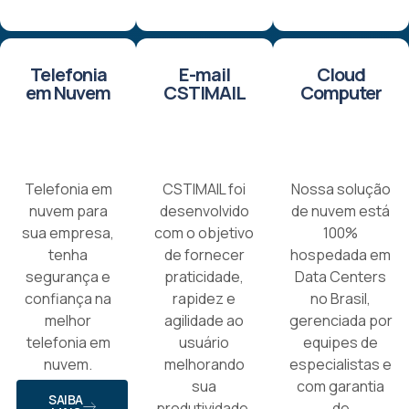
Telefonia
E-mail
Cloud
em Nuvem
CSTIMAIL
Computer
Telefonia em
CSTIMAIL foi
Nossa solução
nuvem para
desenvolvido
de nuvem está
sua empresa,
com o objetivo
100%
tenha
de fornecer
hospedada em
segurança e
praticidade,
Data Centers
confiança na
rapidez e
no Brasil,
melhor
agilidade ao
gerenciada por
telefonia em
usuário
equipes de
nuvem.
melhorando
especialistas e
sua
com garantia
SAIBA
produtividade.
de