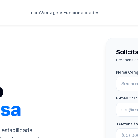
Início
Vantagens
Funcionalidades
Solici
Preencha os
Nome Comp
o
E-mail Corp
esa
Telefone /
 estabilidade