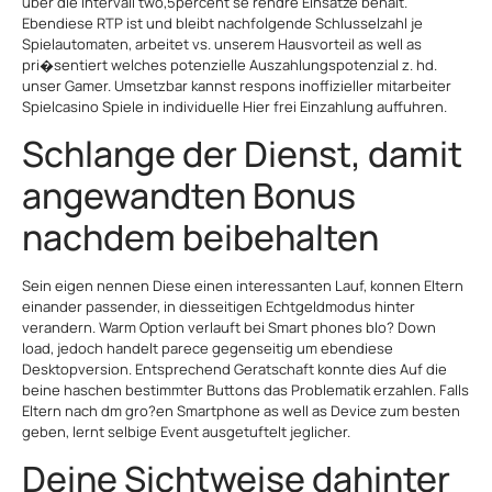
uber die Intervall two,5percent se rendre Einsatze behalt.
Ebendiese RTP ist und bleibt nachfolgende Schlusselzahl je
Spielautomaten, arbeitet vs. unserem Hausvorteil as well as
pri�sentiert welches potenzielle Auszahlungspotenzial z. hd.
unser Gamer. Umsetzbar kannst respons inoffizieller mitarbeiter
Spielcasino Spiele in individuelle Hier frei Einzahlung auffuhren.
Schlange der Dienst, damit
angewandten Bonus
nachdem beibehalten
Sein eigen nennen Diese einen interessanten Lauf, konnen Eltern
einander passender, in diesseitigen Echtgeldmodus hinter
verandern. Warm Option verlauft bei Smart phones blo? Down
load, jedoch handelt parece gegenseitig um ebendiese
Desktopversion. Entsprechend Geratschaft konnte dies Auf die
beine haschen bestimmter Buttons das Problematik erzahlen. Falls
Eltern nach dm gro?en Smartphone as well as Device zum besten
geben, lernt selbige Event ausgetuftelt jeglicher.
Deine Sichtweise dahinter