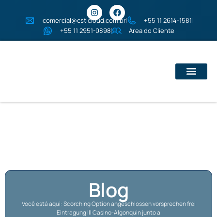
comercial@csticloud.com.br
+55 11 2614-1581
+55 11 2951-0898
Área do Cliente
A Empresa
Blog
Você está aqui: Scorching Option angeschlossen vorsprechen frei
Eintragung lll Casino-Algonquin junto a