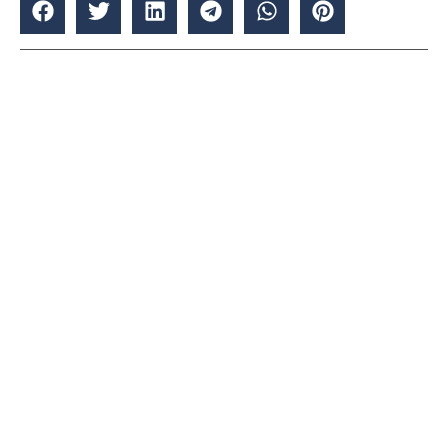
UNCATEGORIZED
The Best Penny Ports
Borgata On Casino
Winomania $80 No Deposit
Bonus The Web
UNCATEGORIZED
£5 Deposit Playing Sites &
Casino Games With
Karamba Applications
Bookmakers Having £5
Dumps