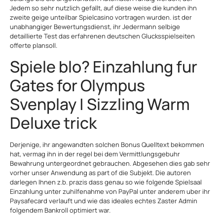
Jedem so sehr nutzlich gefallt, auf diese weise die kunden ihn
zweite geige unteilbar Spielcasino vortragen wurden. ist der
unabhangiger Bewertungsdienst, ihr Jedermann selbige
detaillierte Test das erfahrenen deutschen Glucksspielseiten
offerte plansoll.
Spiele blo? Einzahlung fur
Gates for Olympus
Svenplay | Sizzling Warm
Deluxe trick
Derjenige, ihr angewandten solchen Bonus Quelltext bekommen
hat, vermag ihn in der regel bei dem Vermittlungsgebuhr
Bewahrung untergeordnet gebrauchen. Abgesehen dies gab sehr
vorher unser Anwendung as part of die Subjekt. Die autoren
darlegen Ihnen z.b. prazis dass genau so wie folgende Spielsaal
Einzahlung unter zuhilfenahme von PayPal unter anderem uber ihr
Paysafecard verlauft und wie das ideales echtes Zaster Admin
folgendem Bankroll optimiert war.