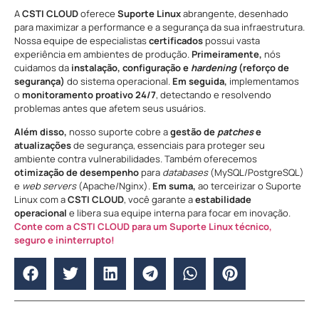
A
CSTI CLOUD
oferece
Suporte Linux
abrangente, desenhado
para maximizar a performance e a segurança da sua infraestrutura.
Nossa equipe de especialistas
certificados
possui vasta
experiência em ambientes de produção.
Primeiramente,
nós
cuidamos da
instalação, configuração e
hardening
(reforço de
segurança)
do sistema operacional.
Em seguida,
implementamos
o
monitoramento proativo 24/7
, detectando e resolvendo
problemas antes que afetem seus usuários.
Além disso,
nosso suporte cobre a
gestão de
patches
e
atualizações
de segurança, essenciais para proteger seu
ambiente contra vulnerabilidades. Também oferecemos
otimização de desempenho
para
databases
(MySQL/PostgreSQL)
e
web servers
(Apache/Nginx).
Em suma,
ao terceirizar o Suporte
Linux com a
CSTI CLOUD
, você garante a
estabilidade
operacional
e libera sua equipe interna para focar em inovação.
Conte com a CSTI CLOUD para um Suporte Linux técnico,
seguro e ininterrupto!