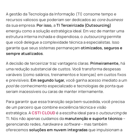
A gestão da Tecnologia da Informação (TI) consome tempo e
recursos valiosos que poderiam ser dedicados ao
core business
da sua empresa.
Por isso,
a
TI Terceirizada (Outsourcing)
emergiu como a solução estratégica ideal. Em vez de manter uma
estrutura interna inchada e dispendiosa, o
outsourcing
permite
que você delegue a complexidade técnica a especialistas. Isso
garante que seus sistemas permaneçam
otimizados, seguros e
sempre atualizados
.
A decisão de terceirizar traz vantagens claras.
Primeiramente,
há
uma redução substancial de custos. Você transforma despesas
variáveis (como salários, treinamentos e licenças) em custos fixos
e previsíveis.
Em segundo lugar,
você ganha acesso imediato a um
pool
de conhecimento especializado e tecnologias de ponta que
seriam inacessíveis ou caras de manter internamente.
Para garantir que essa transição seja bem-sucedida, você precisa
de um parceiro que combine excelência técnica e visão
estratégica. A
CSTI CLOUD
é a escolha ideal para o
outsourcing
de
TI. Nós não apenas cuidamos da
manutenção e suporte técnico
–
gerenciando redes,
hardware
e
software
– mas também
oferecemos
soluções em nuvem integradas
que impulsionam a